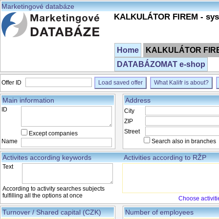
Marketingové databáze
KALKULÁTOR FIREM - syst
Home
KALKULÁTOR FIREM
DATABÁZOMAT e-shop
Offer ID
Load saved offer
What Kalifr is about?
Main information
Address
ID
City
ZIP
Street
Except companies
Name
Search also in branches
Activites according keywords
Activities according to RŽP
Text
According to activity searches subjects
fulfilling all the options at once
Choose activiti
Turnover / Shared capital (CZK)
Number of employees