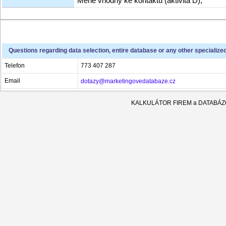
Méně vhodný ke kontaktu (aktivita D),
Questions regarding data selection, entire database or any other specialize
Telefon
773 407 287
Email
dotazy@marketingovedatabaze.cz
KALKULÁTOR FIREM a DATABÁ