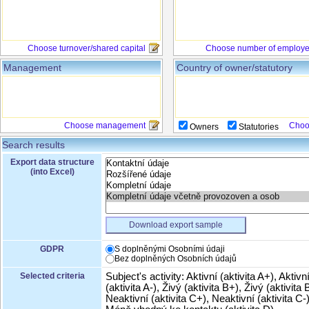
Choose turnover/shared capital
Choose number of employ
Management
Country of owner/statutory
Choose management
Choo
Owners
Statutories
Search results
Export data structure
(into Excel)
Download export sample
GDPR
S doplněnými Osobními údaji
Bez doplněných Osobních údajů
Selected criteria
Subject's activity: Aktivní (aktivita A+), Aktivn
(aktivita A-), Živý (aktivita B+), Živý (aktivita B
Neaktivní (aktivita C+), Neaktivní (aktivita C-)