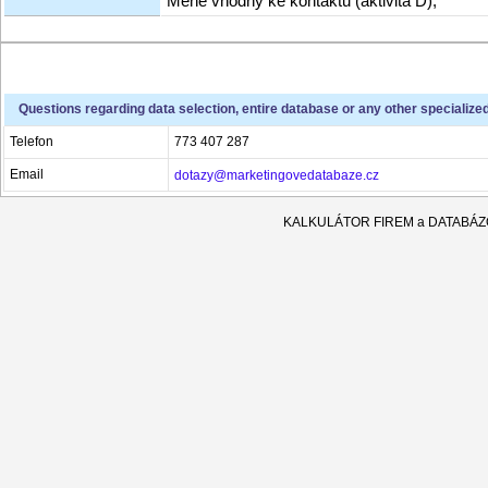
Méně vhodný ke kontaktu (aktivita D),
Questions regarding data selection, entire database or any other specialize
Telefon
773 407 287
Email
dotazy@marketingovedatabaze.cz
KALKULÁTOR FIREM a DATABÁ