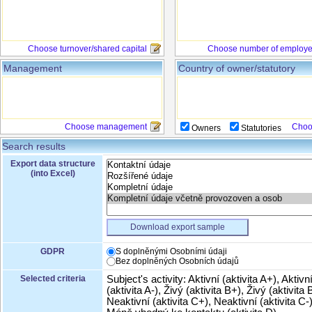
Choose turnover/shared capital
Choose number of employ
Management
Country of owner/statutory
Choose management
Choo
Owners
Statutories
Search results
Export data structure
(into Excel)
Download export sample
GDPR
S doplněnými Osobními údaji
Bez doplněných Osobních údajů
Selected criteria
Subject's activity: Aktivní (aktivita A+), Aktivn
(aktivita A-), Živý (aktivita B+), Živý (aktivita B
Neaktivní (aktivita C+), Neaktivní (aktivita C-)