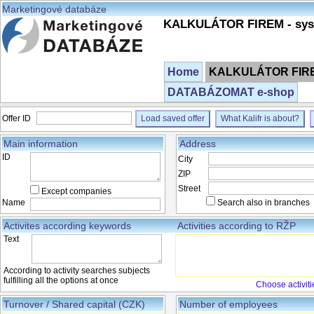
Marketingové databáze
KALKULÁTOR FIREM - syst
Home
KALKULÁTOR FIREM
DATABÁZOMAT e-shop
Offer ID
Load saved offer
What Kalifr is about?
Main information
Address
ID
City
ZIP
Street
Except companies
Name
Search also in branches
Activites according keywords
Activities according to RŽP
Text
According to activity searches subjects
fulfilling all the options at once
Choose activiti
Turnover / Shared capital (CZK)
Number of employees