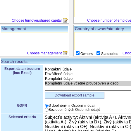
Choose turnover/shared capital
Choose number of employ
Management
Country of owner/statutory
Choose management
Choo
Owners
Statutories
Search results
Export data structure
(into Excel)
Download export sample
GDPR
S doplněnými Osobními údaji
Bez doplněných Osobních údajů
Selected criteria
Subject's activity: Aktivní (aktivita A+), Aktivn
(aktivita A-), Živý (aktivita B+), Živý (aktivita B
Neaktivní (aktivita C+), Neaktivní (aktivita C-)