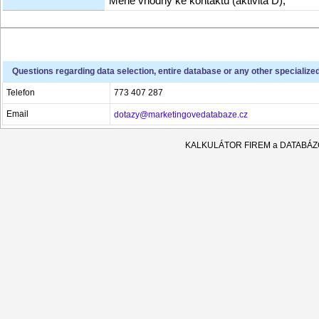
Méně vhodný ke kontaktu (aktivita D),
Questions regarding data selection, entire database or any other specialize
Telefon
773 407 287
Email
dotazy@marketingovedatabaze.cz
KALKULÁTOR FIREM a DATABÁ