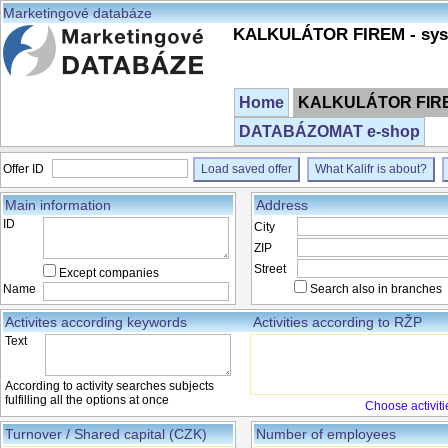
Marketingové databáze
KALKULÁTOR FIREM - syst
Home
KALKULÁTOR FIREM
DATABÁZOMAT e-shop
Offer ID
Load saved offer
What Kalifr is about?
Main information
Address
ID
City
ZIP
Street
Except companies
Name
Search also in branches
Activites according keywords
Activities according to RŽP
Text
According to activity searches subjects
fulfilling all the options at once
Choose activiti
Turnover / Shared capital (CZK)
Number of employees