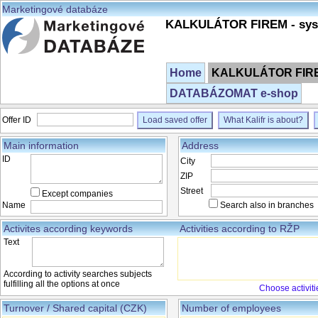
Marketingové databáze
KALKULÁTOR FIREM - syst
Home
KALKULÁTOR FIREM
DATABÁZOMAT e-shop
Offer ID
Load saved offer
What Kalifr is about?
Main information
Address
ID
City
ZIP
Street
Except companies
Name
Search also in branches
Activites according keywords
Activities according to RŽP
Text
According to activity searches subjects
fulfilling all the options at once
Choose activiti
Turnover / Shared capital (CZK)
Number of employees