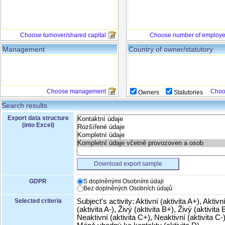
Choose turnover/shared capital
Choose number of employ
Management
Country of owner/statutory
Choose management
Choo
Owners
Statutories
Search results
Export data structure
(into Excel)
Download export sample
GDPR
S doplněnými Osobními údaji
Bez doplněných Osobních údajů
Selected criteria
Subject's activity: Aktivní (aktivita A+), Aktivn
(aktivita A-), Živý (aktivita B+), Živý (aktivita B
Neaktivní (aktivita C+), Neaktivní (aktivita C-)