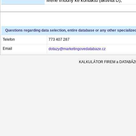
Méně vhodný ke kontaktu (aktivita D),
Questions regarding data selection, entire database or any other specialize
Telefon
773 407 287
Email
dotazy@marketingovedatabaze.cz
KALKULÁTOR FIREM a DATABÁ