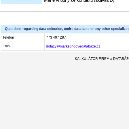
Méně vhodný ke kontaktu (aktivita D),
Questions regarding data selection, entire database or any other specialize
Telefon
773 407 287
Email
dotazy@marketingovedatabaze.cz
KALKULÁTOR FIREM a DATABÁ