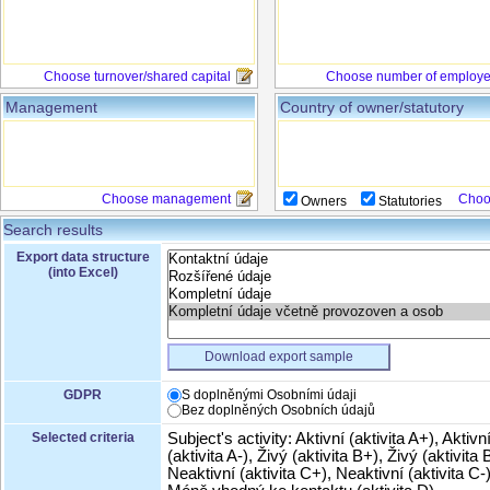
Choose turnover/shared capital
Choose number of employ
Management
Country of owner/statutory
Choose management
Choo
Owners
Statutories
Search results
Export data structure
(into Excel)
Download export sample
GDPR
S doplněnými Osobními údaji
Bez doplněných Osobních údajů
Selected criteria
Subject's activity: Aktivní (aktivita A+), Aktivn
(aktivita A-), Živý (aktivita B+), Živý (aktivita B
Neaktivní (aktivita C+), Neaktivní (aktivita C-)