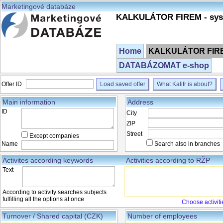
Marketingové databáze
KALKULÁTOR FIREM - syst
Home
KALKULÁTOR FIREM
DATABÁZOMAT e-shop
Offer ID
Load saved offer
What Kalifr is about?
Main information
Address
ID
City
ZIP
Street
Except companies
Name
Search also in branches
Activites according keywords
Activities according to RŽP
Text
According to activity searches subjects
fulfilling all the options at once
Choose activiti
Turnover / Shared capital (CZK)
Number of employees