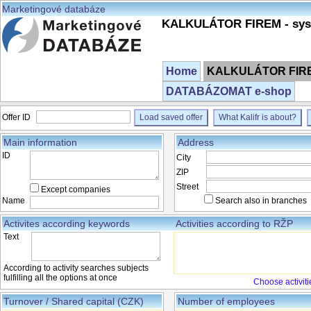
Marketingové databáze
KALKULÁTOR FIREM - syst
Home
KALKULÁTOR FIREM
DATABÁZOMAT e-shop
Offer ID
Load saved offer
What Kalifr is about?
Main information
Address
ID
City
ZIP
Street
Except companies
Name
Search also in branches
Activites according keywords
Activities according to RŽP
Text
According to activity searches subjects
fulfilling all the options at once
Choose activiti
Turnover / Shared capital (CZK)
Number of employees