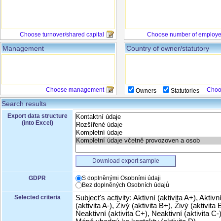
Choose turnover/shared capital
Choose number of employ
Management
Country of owner/statutory
Choose management
Choo
Owners
Statutories
Search results
Export data structure
(into Excel)
Download export sample
GDPR
S doplněnými Osobními údaji
Bez doplněných Osobních údajů
Selected criteria
Subject's activity: Aktivní (aktivita A+), Aktivn
(aktivita A-), Živý (aktivita B+), Živý (aktivita B
Neaktivní (aktivita C+), Neaktivní (aktivita C-)