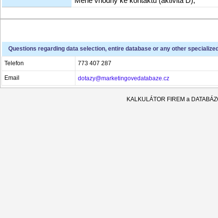
Méně vhodný ke kontaktu (aktivita D),
Questions regarding data selection, entire database or any other specialize
Telefon
773 407 287
Email
dotazy@marketingovedatabaze.cz
KALKULÁTOR FIREM a DATABÁ