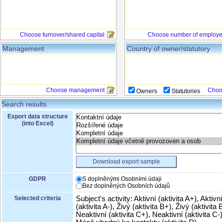
Choose turnover/shared capital
Choose number of employ
Management
Country of owner/statutory
Choose management
Choo
Owners
Statutories
Search results
Export data structure
(into Excel)
Download export sample
GDPR
S doplněnými Osobními údaji
Bez doplněných Osobních údajů
Selected criteria
Subject's activity: Aktivní (aktivita A+), Aktivn
(aktivita A-), Živý (aktivita B+), Živý (aktivita B
Neaktivní (aktivita C+), Neaktivní (aktivita C-)