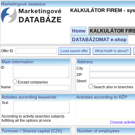
Marketingové databáze
KALKULÁTOR FIREM - syst
Home
KALKULÁTOR FIREM
DATABÁZOMAT e-shop
Offer ID
Load saved offer
What Kalifr is about?
Main information
Address
ID
City
ZIP
Street
Except companies
Name
Search also in branches
Activites according keywords
Activities according to RŽP
Text
According to activity searches subjects
fulfilling all the options at once
Choose activiti
Turnover / Shared capital (CZK)
Number of employees