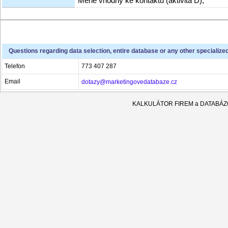
Méně vhodný ke kontaktu (aktivita D),
Questions regarding data selection, entire database or any other specialize
Telefon
773 407 287
Email
dotazy@marketingovedatabaze.cz
KALKULÁTOR FIREM a DATABÁ